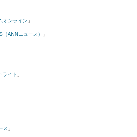
ト
イムオンライン
」
S（ANNニュース）
」
テライト
」
」
ース
」