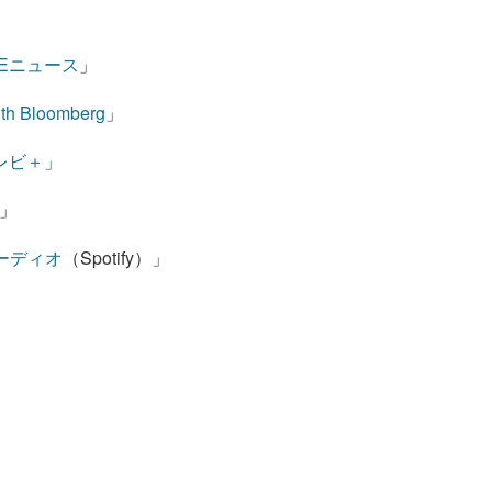
」
MEニュース
」
th Bloomberg
」
レビ＋
」
」
ーディオ
（Spotify）」
）