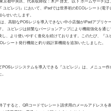
京都中央区、代表取締役：木戸 啓太、以下 ホームサーチ)は、20
(以下 ユビレジ)』において、iPadでは世界初のECOレシート(
知らせいたします。
は、高額なPOSレジを導入できない中小店舗がiPadアプリ
す。 ユビレジは頻繁なバージョンアップにより機能強化を通じ
映し、より使いやすく進化を続けております。このたび、『ユ
COレシート発行機能と釣り銭計算機能を追加いたしました。
してPOSレジシステムを導入できる『ユビレジ』は、メニュー
た。
を終了すると、QRコードでレシート請求用のメールアドレスを