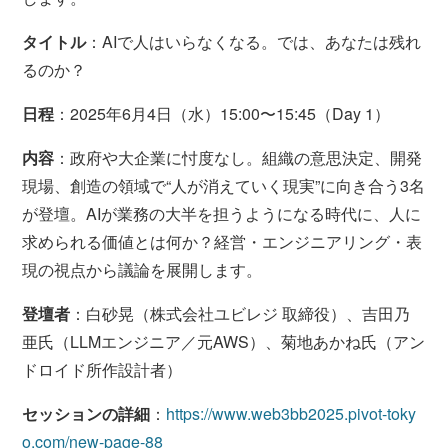
タイトル
：AIで人はいらなくなる。では、あなたは残れ
るのか？
日程
：2025年6月4日（水）15:00〜15:45（Day 1）
内容
：政府や大企業に忖度なし。組織の意思決定、開発
現場、創造の領域で“人が消えていく現実”に向き合う3名
が登壇。AIが業務の大半を担うようになる時代に、人に
求められる価値とは何か？経営・エンジニアリング・表
現の視点から議論を展開します。
登壇者
：白砂晃（株式会社ユビレジ 取締役）、吉田乃
亜氏（LLMエンジニア／元AWS）、菊地あかね氏（アン
ドロイド所作設計者）
セッションの詳細
：
https://www.web3bb2025.pivot-toky
o.com/new-page-88