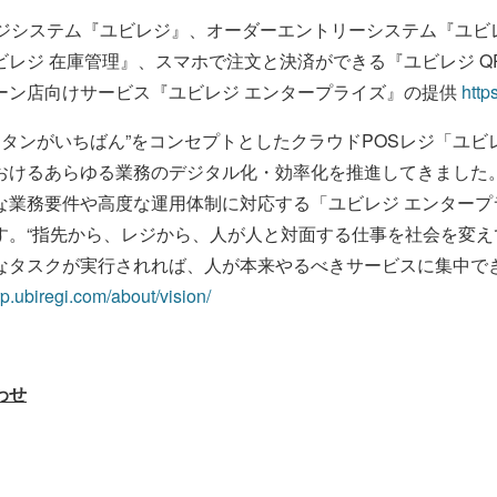
レジシステム『ユビレジ』、オーダーエントリーシステム『ユビ
ビレジ 在庫管理』、スマホで注文と決済ができる『ユビレジ Q
ーン店向けサービス『ユビレジ エンタープライズ』の提供
https
カンタンがいちばん”をコンセプトとしたクラウドPOSレジ「ユ
おけるあらゆる業務のデジタル化・効率化を推進してきました。
な業務要件や高度な運用体制に対応する「ユビレジ エンタープ
す。“指先から、レジから、人が人と対面する仕事を社会を変え
なタスクが実行されれば、人が本来やるべきサービスに集中で
rp.ubiregi.com/about/vision/
わせ