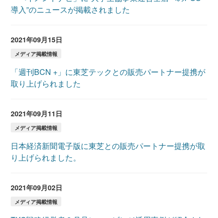
導入”のニュースが掲載されました
2021年09月15日
メディア掲載情報
「週刊BCN +」に東芝テックとの販売パートナー提携が
取り上げられました
2021年09月11日
メディア掲載情報
日本経済新聞電子版に東芝との販売パートナー提携が取
り上げられました。
2021年09月02日
メディア掲載情報